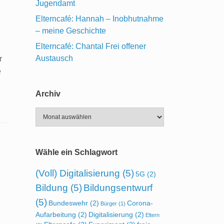
Jugendamt
Elterncafé: Hannah – Inobhutnahme
– meine Geschichte
Elterncafé: Chantal Frei offener
Austausch
r
e
Archiv
Archiv
Wähle ein Schlagwort
(Voll) Digitalisierung
(5)
5G
(2)
Bildung
(5)
Bildungsentwurf
(5)
Bundeswehr
(2)
Corona-
Bürger
(1)
Aufarbeitung
(2)
Digitalisierung
(2)
Eltern