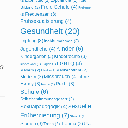
Elterncafe
(2)
Experiment
(2)
freie
(1)
Freie Schule
(4)
Bildung
(2)
Freilernen
Frequenzen
(3)
(1)
Frühsexualisierung
(4)
Gesundheit
(20)
Impfung
(3)
Inobhutnahmen
(2)
Kinder
(6)
Jugendliche
(4)
Kindergarten
(3)
Kinderrechte
(3)
LGBTQ
(4)
Kindeswohl
(1)
Klagen
(1)
e?
Masern
(2)
Maskenpflicht
(2)
Maske
(1)
n
Missbrauch
(4)
Medizin
(3)
ohne
Handy
(3)
Recht
(3)
Polizei
(1)
Schule
(6)
Selbstbestimmungsgesetz
(2)
sexuelle
Sexualpädagogik
(4)
Früherziehung
(7)
Statistik
(1)
Studien
(3)
Trauma
(3)
Trans
(2)
UN-