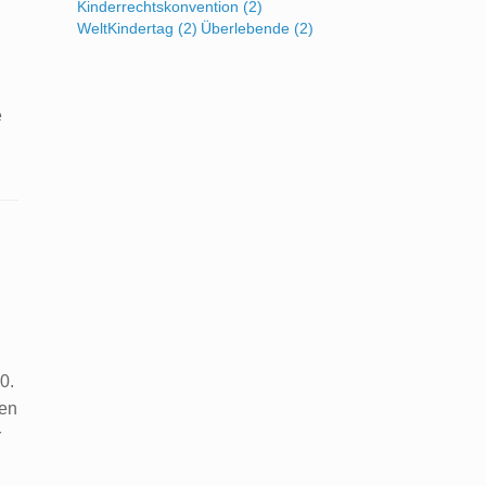
Kinderrechtskonvention
(2)
WeltKindertag
(2)
Überlebende
(2)
e
0.
den
r