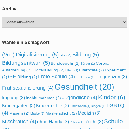
Archiv
Archiv
Wähle ein Schlagwort
(Voll) Digitalisierung
(5)
Bildung
(5)
5G
(2)
Bildungsentwurf
(5)
Bundeswehr
(2)
Corona-
Bürger
(1)
Aufarbeitung
(2)
Digitalisierung
(2)
Elterncafe
(2)
Experiment
Eltern
(1)
Freie Schule
(4)
Frequenzen
(3)
(2)
freie Bildung
(2)
Freilernen
(1)
Gesundheit
(20)
Frühsexualisierung
(4)
Kinder
(6)
Jugendliche
(4)
Impfung
(3)
Inobhutnahmen
(2)
LGBTQ
Kindergarten
(3)
Kinderrechte
(3)
Kindeswohl
(1)
Klagen
(1)
(4)
Medizin
(3)
Masern
(2)
Maskenpflicht
(2)
Maske
(1)
Schule
Missbrauch
(4)
ohne Handy
(3)
Recht
(3)
Polizei
(1)