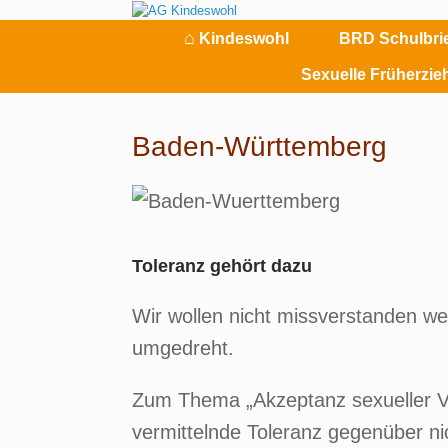
Zum
Inhalt
⌂
Kindeswohl
BRD Schulbri
springen
Sexuelle Früherzi
Baden-Württemberg
Toleranz gehört dazu
Wir wollen nicht missverstanden w
umgedreht.
Zum Thema „Akzeptanz sexueller Vie
vermittelnde Toleranz gegenüber ni