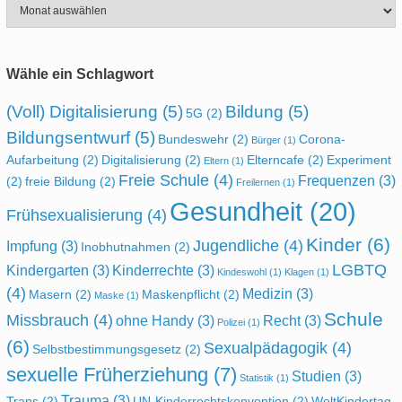
Archiv
Wähle ein Schlagwort
(Voll) Digitalisierung
(5)
Bildung
(5)
5G
(2)
Bildungsentwurf
(5)
Bundeswehr
(2)
Corona-
Bürger
(1)
Aufarbeitung
(2)
Digitalisierung
(2)
Elterncafe
(2)
Experiment
Eltern
(1)
Freie Schule
(4)
Frequenzen
(3)
(2)
freie Bildung
(2)
Freilernen
(1)
Gesundheit
(20)
Frühsexualisierung
(4)
Kinder
(6)
Jugendliche
(4)
Impfung
(3)
Inobhutnahmen
(2)
LGBTQ
Kindergarten
(3)
Kinderrechte
(3)
Kindeswohl
(1)
Klagen
(1)
(4)
Medizin
(3)
Masern
(2)
Maskenpflicht
(2)
Maske
(1)
Schule
Missbrauch
(4)
ohne Handy
(3)
Recht
(3)
Polizei
(1)
(6)
Sexualpädagogik
(4)
Selbstbestimmungsgesetz
(2)
sexuelle Früherziehung
(7)
Studien
(3)
Statistik
(1)
Trauma
(3)
Trans
(2)
UN-Kinderrechtskonvention
(2)
WeltKindertag