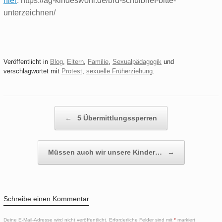
hier
: https://ag-kindeswohl.de/brd-schulbrief-bitte-
unterzeichnen/
Veröffentlicht in
Blog
,
Eltern
,
Familie
,
Sexualpädagogik
und
verschlagwortet mit
Protest
,
sexuelle Früherziehung
.
Beitragsnavigation
←
5 Übermittlungssperren
Müssen auch wir unsere Kinder…
→
Schreibe einen Kommentar
Deine E-Mail-Adresse wird nicht veröffentlicht.
Erforderliche Felder sind mit
*
markiert