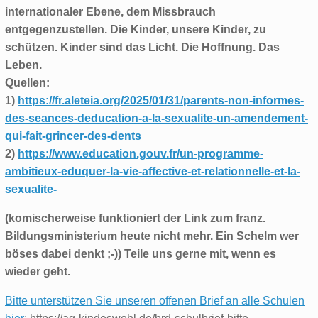
internationaler Ebene, dem Missbrauch
entgegenzustellen. Die Kinder, unsere Kinder, zu
schützen. Kinder sind das Licht. Die Hoffnung. Das
Leben.
Quellen:
1)
https://fr.aleteia.org/2025/01/31/parents-non-informes-
des-seances-deducation-a-la-sexualite-un-amendement-
qui-fait-grincer-des-dents
2)
https://www.education.gouv.fr/un-programme-
ambitieux-eduquer-la-vie-affective-et-relationnelle-et-la-
sexualite-
(komischerweise funktioniert der Link zum franz.
Bildungsministerium heute nicht mehr. Ein Schelm wer
böses dabei denkt ;-)) Teile uns gerne mit, wenn es
wieder geht.
Bitte unterstützen Sie unseren offenen Brief an alle Schulen