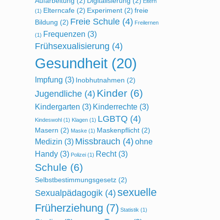
Aufarbeitung
(2)
Digitalisierung
(2)
Eltern
Elterncafe
(2)
Experiment
(2)
freie
(1)
Freie Schule
(4)
Bildung
(2)
Freilernen
Frequenzen
(3)
(1)
Frühsexualisierung
(4)
Gesundheit
(20)
Impfung
(3)
Inobhutnahmen
(2)
Kinder
(6)
Jugendliche
(4)
Kindergarten
(3)
Kinderrechte
(3)
LGBTQ
(4)
Kindeswohl
(1)
Klagen
(1)
Masern
(2)
Maskenpflicht
(2)
Maske
(1)
Missbrauch
(4)
Medizin
(3)
ohne
Handy
(3)
Recht
(3)
Polizei
(1)
Schule
(6)
Selbstbestimmungsgesetz
(2)
sexuelle
Sexualpädagogik
(4)
Früherziehung
(7)
Statistik
(1)