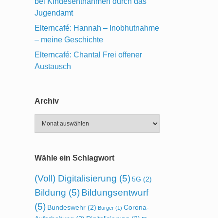
bei Kindesentnahmen durch das
Jugendamt
Elterncafé: Hannah – Inobhutnahme
– meine Geschichte
Elterncafé: Chantal Frei offener
Austausch
Archiv
Archiv
Wähle ein Schlagwort
(Voll) Digitalisierung
(5)
5G
(2)
Bildung
(5)
Bildungsentwurf
(5)
Bundeswehr
(2)
Corona-
Bürger
(1)