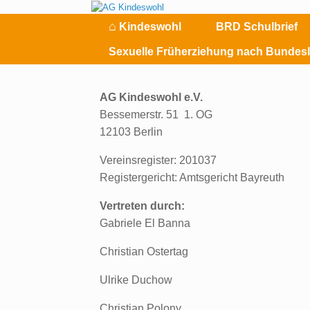
Zum
Inhalt
⌂
Kindeswohl
BRD Schulbrief
springen
Sexuelle Früherziehung nach Bundes
AG Kindeswohl e.V.
Bessemerstr. 51 1. OG
12103 Berlin
Vereinsregister: 201037
Registergericht: Amtsgericht Bayreuth
Vertreten durch:
Gabriele El Banna
Christian Ostertag
Ulrike Duchow
Christian Polony