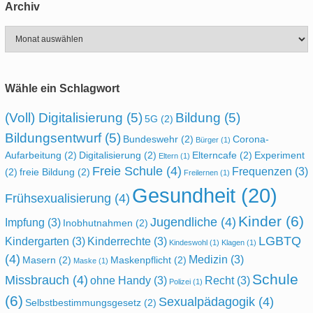
Archiv
Archiv
Wähle ein Schlagwort
(Voll) Digitalisierung
(5)
Bildung
(5)
5G
(2)
Bildungsentwurf
(5)
Bundeswehr
(2)
Corona-
Bürger
(1)
Aufarbeitung
(2)
Digitalisierung
(2)
Elterncafe
(2)
Experiment
Eltern
(1)
Freie Schule
(4)
Frequenzen
(3)
(2)
freie Bildung
(2)
Freilernen
(1)
Gesundheit
(20)
Frühsexualisierung
(4)
Kinder
(6)
Jugendliche
(4)
Impfung
(3)
Inobhutnahmen
(2)
LGBTQ
Kindergarten
(3)
Kinderrechte
(3)
Kindeswohl
(1)
Klagen
(1)
(4)
Medizin
(3)
Masern
(2)
Maskenpflicht
(2)
Maske
(1)
Schule
Missbrauch
(4)
ohne Handy
(3)
Recht
(3)
Polizei
(1)
(6)
Sexualpädagogik
(4)
Selbstbestimmungsgesetz
(2)