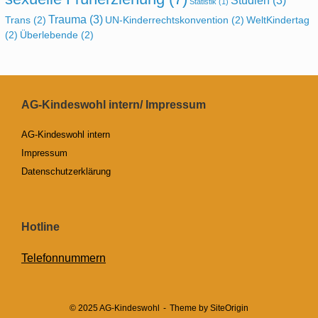
Studien
(3)
Statistik
(1)
Trauma
(3)
Trans
(2)
UN-Kinderrechtskonvention
(2)
WeltKindertag
(2)
Überlebende
(2)
AG-Kindeswohl intern/ Impressum
AG-Kindeswohl intern
Impressum
Datenschutzerklärung
Hotline
Telefonnummern
© 2025 AG-Kindeswohl
Theme by
SiteOrigin