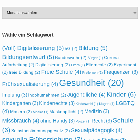
Archiv
Wähle ein Schlagwort
(Voll) Digitalisierung
(5)
Bildung
(5)
5G
(2)
Bildungsentwurf
(5)
Bundeswehr
(2)
Corona-
Bürger
(1)
Aufarbeitung
(2)
Digitalisierung
(2)
Elterncafe
(2)
Experiment
Eltern
(1)
Freie Schule
(4)
Frequenzen
(3)
(2)
freie Bildung
(2)
Freilernen
(1)
Gesundheit
(20)
Frühsexualisierung
(4)
Kinder
(6)
Jugendliche
(4)
Impfung
(3)
Inobhutnahmen
(2)
LGBTQ
Kindergarten
(3)
Kinderrechte
(3)
Kindeswohl
(1)
Klagen
(1)
(4)
Medizin
(3)
Masern
(2)
Maskenpflicht
(2)
Maske
(1)
Schule
Missbrauch
(4)
ohne Handy
(3)
Recht
(3)
Polizei
(1)
(6)
Sexualpädagogik
(4)
Selbstbestimmungsgesetz
(2)
sexuelle Früherziehung
(7)