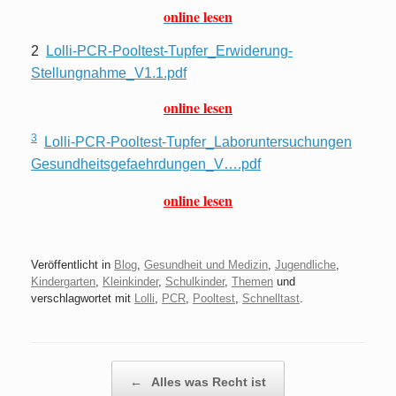
online lesen
2
Lolli-PCR-Pooltest-Tupfer_Erwiderung-
Stellungnahme_V1.1.pdf
online lesen
3
Lolli-PCR-Pooltest-Tupfer_Laboruntersuchungen
Gesundheitsgefaehrdungen_V….pdf
online lesen
Veröffentlicht in
Blog
,
Gesundheit und Medizin
,
Jugendliche
,
Kindergarten
,
Kleinkinder
,
Schulkinder
,
Themen
und
verschlagwortet mit
Lolli
,
PCR
,
Pooltest
,
Schnelltast
.
Beitragsnavigation
←
Alles was Recht ist