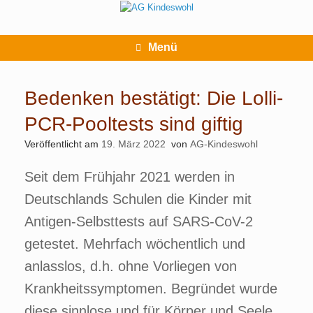
Zum
Inhalt
springen
Menü
Bedenken bestätigt: Die Lolli-
PCR-Pooltests sind giftig
Veröffentlicht am
19. März 2022
von
AG-Kindeswohl
Seit dem Frühjahr 2021 werden in
Deutschlands Schulen die Kinder mit
Antigen-Selbsttests auf SARS-CoV-2
getestet. Mehrfach wöchentlich und
anlasslos, d.h. ohne Vorliegen von
Krankheitssymptomen. Begründet wurde
diese sinnlose und für Körper und Seele