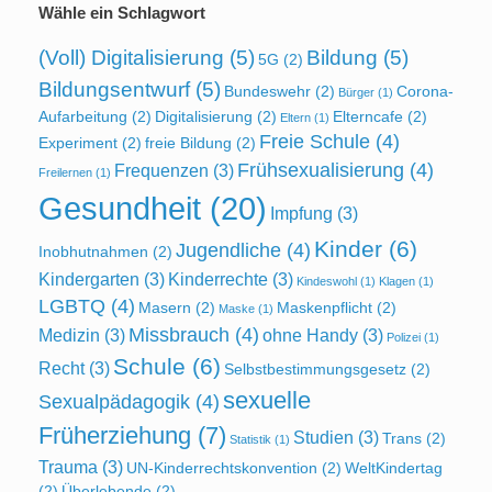
Wähle ein Schlagwort
(Voll) Digitalisierung
(5)
Bildung
(5)
5G
(2)
Bildungsentwurf
(5)
Bundeswehr
(2)
Corona-
Bürger
(1)
Aufarbeitung
(2)
Digitalisierung
(2)
Elterncafe
(2)
Eltern
(1)
Freie Schule
(4)
Experiment
(2)
freie Bildung
(2)
Frühsexualisierung
(4)
Frequenzen
(3)
Freilernen
(1)
Gesundheit
(20)
Impfung
(3)
Kinder
(6)
Jugendliche
(4)
Inobhutnahmen
(2)
Kindergarten
(3)
Kinderrechte
(3)
Kindeswohl
(1)
Klagen
(1)
LGBTQ
(4)
Masern
(2)
Maskenpflicht
(2)
Maske
(1)
Missbrauch
(4)
Medizin
(3)
ohne Handy
(3)
Polizei
(1)
Schule
(6)
Recht
(3)
Selbstbestimmungsgesetz
(2)
sexuelle
Sexualpädagogik
(4)
Früherziehung
(7)
Studien
(3)
Trans
(2)
Statistik
(1)
Trauma
(3)
UN-Kinderrechtskonvention
(2)
WeltKindertag
(2)
Überlebende
(2)