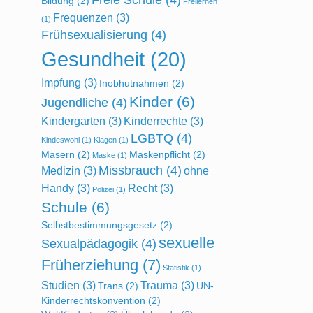
Freie Schule
(4)
Bildung
(2)
Freilernen
Frequenzen
(3)
(1)
Frühsexualisierung
(4)
Gesundheit
(20)
Impfung
(3)
Inobhutnahmen
(2)
Kinder
(6)
Jugendliche
(4)
Kindergarten
(3)
Kinderrechte
(3)
LGBTQ
(4)
Kindeswohl
(1)
Klagen
(1)
Masern
(2)
Maskenpflicht
(2)
Maske
(1)
Missbrauch
(4)
Medizin
(3)
ohne
Handy
(3)
Recht
(3)
Polizei
(1)
Schule
(6)
Selbstbestimmungsgesetz
(2)
sexuelle
Sexualpädagogik
(4)
Früherziehung
(7)
Statistik
(1)
Studien
(3)
Trauma
(3)
Trans
(2)
UN-
Kinderrechtskonvention
(2)