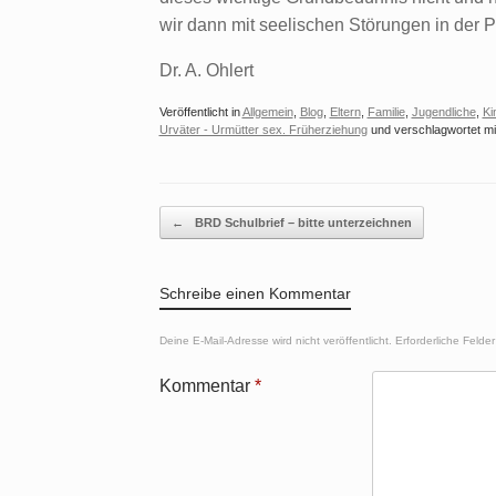
wir dann mit seelischen Störungen in der P
Dr. A. Ohlert
Veröffentlicht in
Allgemein
,
Blog
,
Eltern
,
Familie
,
Jugendliche
,
Ki
Urväter - Urmütter sex. Früherziehung
und verschlagwortet m
Beitragsnavigation
←
BRD Schulbrief – bitte unterzeichnen
Schreibe einen Kommentar
Deine E-Mail-Adresse wird nicht veröffentlicht.
Erforderliche Felder
Kommentar
*