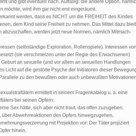
mt und gibt eventuell nach. Auffällig: die andere Option, nämli
 möchte, wird ihm gar nicht erst eingeräumt.
 erkannt werden, dass es NICHT um die FREIHEIT des Kindes
enen, dem Kind seine Freiheit zu nehmen. Das Mittel dazu blei
abzuschaffen, werden jetzt neue Normen, nämlich Mitmach-
ressen (selbständige Exploration, Rollenspiele). Interessen vo
esetzt (sie verschmelzen unter der Regie des Erwachsenen)
 Geburt an sexuelle (und vor allem an sexuellen Handlungen
s Licht auf die gestörte Psyche der Initiatoren dieser Bewegun
he Parallele zu den bewußten oder auch unbewußten Motivatione
exualstraftätern ermittelt in seinem Fragenkatalog u. a. eine
täters bei seinen Opfern:
rne Sex hätte, sich aber nicht traut, das offen zuzugeben.
cht, über Abwehrreaktionen des Opfers hinwegzugehen.
nehmungsverzerrung mit Projektion vor: Der Täter projiziert
pfer hinein.