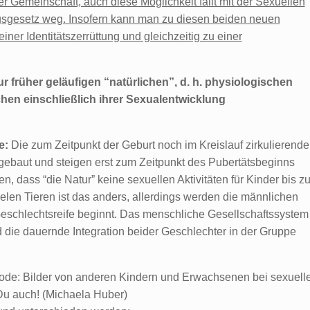
er Gemeinschaft, auch diese Möglichkeit fällt mit der Sexuellen
gesetz weg. Insofern kann man zu diesen beiden neuen
er Identitätszerrüttung und gleichzeitig zu einer
 früher geläufigen “natürlichen”, d. h. physiologischen
en einschließlich ihrer Sexualentwicklung
e:
Die zum Zeitpunkt der Geburt noch im Kreislauf zirkulierend
baut und steigen erst zum Zeitpunkt des Pubertätsbeginns
 dass “die Natur” keine sexuellen Aktivitäten für Kinder bis z
elen Tieren ist das anders, allerdings werden die männlichen
eschlechtsreife beginnt. Das menschliche Gesellschaftssystem
nd die dauernde Integration beider Geschlechter in der Gruppe
ode: Bilder von anderen Kindern und Erwachsenen bei sexuell
 Du auch! (Michaela Huber)