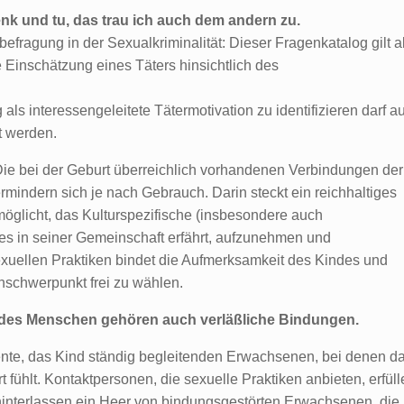
nk und tu, das trau ich auch dem andern zu.
befragung in der Sexualkriminalität: Dieser Fragenkatalog gilt a
 Einschätzung eines Täters hinsichtlich des
 als interessengeleitete Tätermotivation zu identifizieren darf a
t werden.
 Die bei der Geburt überreichlich vorhandenen Verbindungen der
mindern sich je nach Gebrauch. Darin steckt ein reichhaltiges
möglicht, das Kulturspezifische (insbesondere auch
es in seiner Gemeinschaft erfährt, aufzunehmen und
xuellen Praktiken bindet die Aufmerksamkeit des Kindes und
nschwerpunkt frei zu wählen.
 des Menschen gehören auch verläßliche Bindungen.
nte, das Kind ständig begleitenden Erwachsenen, bei denen d
t fühlt. Kontaktpersonen, die sexuelle Praktiken anbieten, erfüll
hinterlassen ein Heer von bindungsgestörten Erwachsenen, die