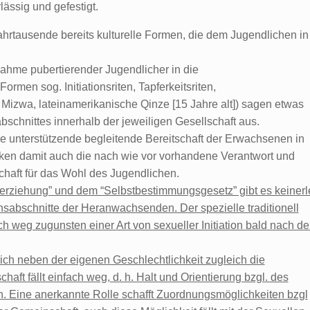
ässig und gefestigt.
hrtausende bereits kulturelle Formen, die dem Jugendlichen in
ahme pubertierender Jugendlicher in die
men sog. Initiationsriten, Tapferkeitsriten,
Mizwa, lateinamerikanische Qinze [15 Jahre alt]) sagen etwas
chnittes innerhalb der jeweiligen Gesellschaft aus.
ie unterstützende begleitende Bereitschaft der Erwachsenen in
en damit auch die nach wie vor vorhandene Verantwort und
haft für das Wohl des Jugendlichen.
erziehung” und dem “Selbstbestimmungsgesetz” gibt es keinerl
abschnitte der Heranwachsenden. Der spezielle traditionell
h weg zugunsten einer Art von sexueller Initiation bald nach de
mlich neben der eigenen Geschlechtlichkeit zugleich die
ft fällt einfach weg, d. h. Halt und Orientierung bzgl. des
n. Eine anerkannte Rolle schafft Zuordnungsmöglichkeiten bzgl