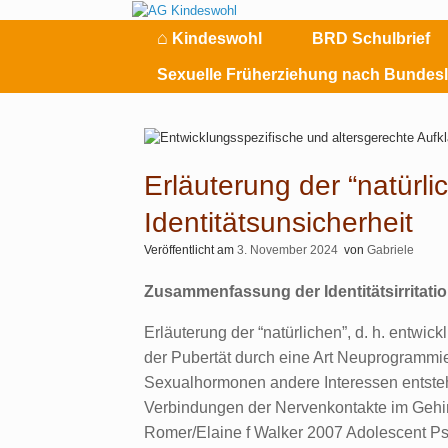
Zum
Inhalt
⌂
Kindeswohl
BRD Schulbrief
springen
Sexuelle Früherziehung nach Bundes
Erläuterung der “natürl
Identitätsunsicherheit
Veröffentlicht am
3. November 2024
von
Gabriele
Zusammenfassung der Identitätsirritati
Erläuterung der “natürlichen”, d. h. entwi
der Pubertät durch eine Art Neuprogrammie
Sexualhormonen andere Interessen entsteh
Verbindungen der Nervenkontakte im Gehir
Romer/Elaine f Walker 2007 Adolescent Ps