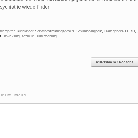
sychiatrie wiederfinden.
ndergarten
,
Kleinkinder
,
Selbstbestimmungsgesetz
,
Sexualpädagogik
,
Transgender/ LGBTQ
,
it
Entwicklung
,
sexuelle Früherziehung
.
Beutelsbacher Konsens
 sind mit
*
markiert