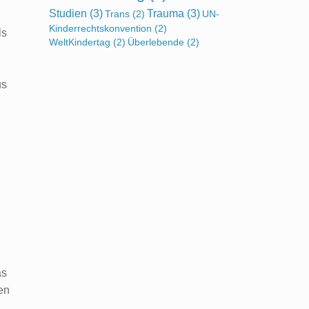
Studien
(3)
Trauma
(3)
Trans
(2)
UN-
Kinderrechtskonvention
(2)
ls
WeltKindertag
(2)
Überlebende
(2)
us
as
en