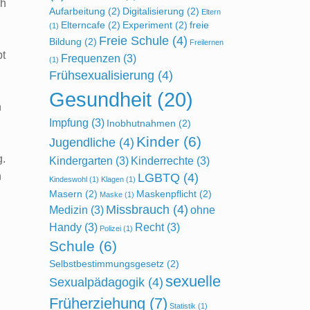
ch
Aufarbeitung
(2)
Digitalisierung
(2)
Eltern
Elterncafe
(2)
Experiment
(2)
freie
(1)
Freie Schule
(4)
Bildung
(2)
Freilernen
bt
Frequenzen
(3)
(1)
Frühsexualisierung
(4)
Gesundheit
(20)
n
Impfung
(3)
Inobhutnahmen
(2)
Kinder
(6)
Jugendliche
(4)
g.
Kindergarten
(3)
Kinderrechte
(3)
n
LGBTQ
(4)
Kindeswohl
(1)
Klagen
(1)
Masern
(2)
Maskenpflicht
(2)
Maske
(1)
Missbrauch
(4)
Medizin
(3)
ohne
Handy
(3)
Recht
(3)
Polizei
(1)
Schule
(6)
Selbstbestimmungsgesetz
(2)
sexuelle
Sexualpädagogik
(4)
Früherziehung
(7)
Statistik
(1)