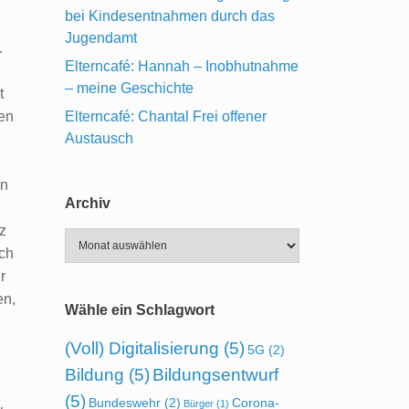
bei Kindesentnahmen durch das
Jugendamt
.
Elterncafé: Hannah – Inobhutnahme
– meine Geschichte
t
Elterncafé: Chantal Frei offener
en
Austausch
en
Archiv
z
Archiv
ich
r
en,
Wähle ein Schlagwort
(Voll) Digitalisierung
(5)
5G
(2)
Bildung
(5)
Bildungsentwurf
(5)
Bundeswehr
(2)
Corona-
Bürger
(1)