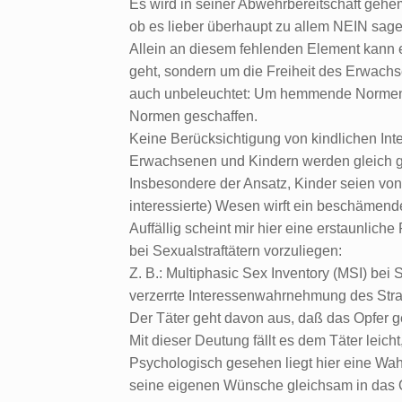
Es wird in seiner Abwehrbereitschaft gehem
ob es lieber überhaupt zu allem NEIN sagen
Allein an diesem fehlenden Element kann
geht, sondern um die Freiheit des Erwachs
auch unbeleuchtet: Um hemmende Normen 
Normen geschaffen.
Keine Berücksichtigung von kindlichen Inte
Erwachsenen und Kindern werden gleich g
Insbesondere der Ansatz, Kinder seien von
interessierte) Wesen wirft ein beschämende
Auffällig scheint mir hier eine erstaunlic
bei Sexualstraftätern vorzuliegen:
Z. B.: Multiphasic Sex Inventory (MSI) bei S
verzerrte Interessenwahrnehmung des Straf
Der Täter geht davon aus, daß das Opfer ge
Mit dieser Deutung fällt es dem Täter lei
Psychologisch gesehen liegt hier eine Wahr
seine eigenen Wünsche gleichsam in das O