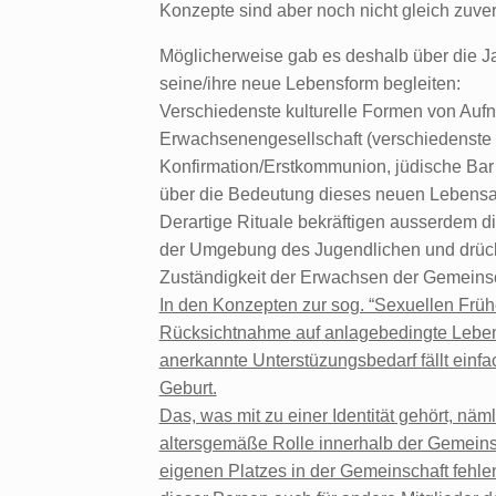
Konzepte sind aber noch nicht gleich zuverl
Möglicherweise gab es deshalb über die Ja
seine/ihre neue Lebensform begleiten:
Verschiedenste kulturelle Formen von Aufn
Erwachsenengesellschaft (verschiedenste For
Konfirmation/Erstkommunion, jüdische Bar 
über die Bedeutung dieses neuen Lebensabs
Derartige Rituale bekräftigen ausserdem d
der Umgebung des Jugendlichen und drück
Zuständigkeit der Erwachsen der Gemeinsc
In den Konzepten zur sog. “Sexuellen Früh
Rücksichtnahme auf anlagebedingte Lebens
anerkannte Unterstüzungsbedarf fällt einfac
Geburt.
Das, was mit zu einer Identität gehört, nä
altersgemäße Rolle innerhalb der Gemeinscha
eigenen Platzes in der Gemeinschaft fehle