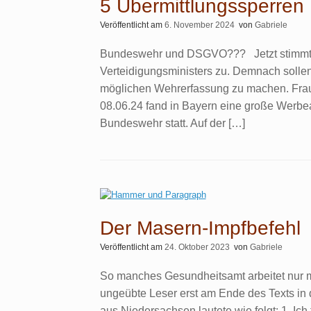
5 Übermittlungssperren
Veröffentlicht am
6. November 2024
von
Gabriele
Bundeswehr und DSGVO??? Jetzt stimmt 
Verteidigungsministers zu. Demnach sollen
möglichen Wehrerfassung zu machen. Fra
08.06.24 fand in Bayern eine große Werb
Bundeswehr statt. Auf der […]
Der Masern-Impfbefehl
Veröffentlicht am
24. Oktober 2023
von
Gabriele
So manches Gesundheitsamt arbeitet nur mi
ungeübte Leser erst am Ende des Texts in 
aus Niedersachsen lautete wie folgt: 1. Ic