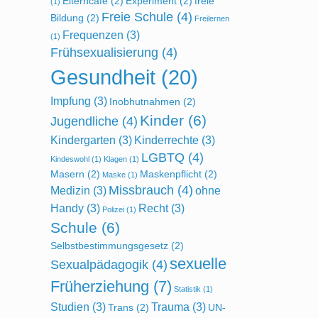
Elterncafe
(2)
Experiment
(2)
freie
(1)
Freie Schule
(4)
Bildung
(2)
Freilernen
Frequenzen
(3)
(1)
Frühsexualisierung
(4)
Gesundheit
(20)
Impfung
(3)
Inobhutnahmen
(2)
Kinder
(6)
Jugendliche
(4)
Kindergarten
(3)
Kinderrechte
(3)
LGBTQ
(4)
Kindeswohl
(1)
Klagen
(1)
Masern
(2)
Maskenpflicht
(2)
Maske
(1)
Missbrauch
(4)
Medizin
(3)
ohne
Handy
(3)
Recht
(3)
Polizei
(1)
Schule
(6)
Selbstbestimmungsgesetz
(2)
sexuelle
Sexualpädagogik
(4)
Früherziehung
(7)
Statistik
(1)
Studien
(3)
Trauma
(3)
Trans
(2)
UN-