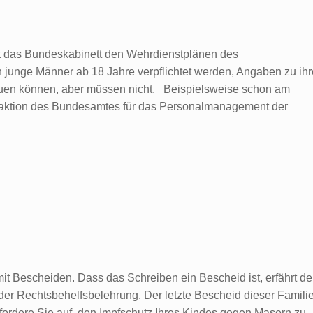
das Bundeskabinett den Wehrdienstplänen des
 junge Männer ab 18 Jahre verpflichtet werden, Angaben zu ihr
uen können, aber müssen nicht. Beispielsweise schon am
eaktion des Bundesamtes für das Personalmanagement der
t Bescheiden. Dass das Schreiben ein Bescheid ist, erfährt de
der Rechtsbehelfsbelehrung. Der letzte Bescheid dieser Famili
h fordere Sie auf, den Impfschutz Ihres Kindes gegen Masern zu