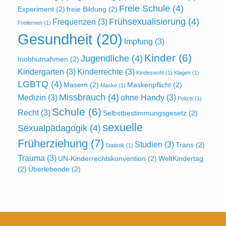
Freie Schule
(4)
Experiment
(2)
freie Bildung
(2)
Frühsexualisierung
(4)
Frequenzen
(3)
Freilernen
(1)
Gesundheit
(20)
Impfung
(3)
Kinder
(6)
Jugendliche
(4)
Inobhutnahmen
(2)
Kindergarten
(3)
Kinderrechte
(3)
Kindeswohl
(1)
Klagen
(1)
LGBTQ
(4)
Masern
(2)
Maskenpflicht
(2)
Maske
(1)
Missbrauch
(4)
Medizin
(3)
ohne Handy
(3)
Polizei
(1)
Schule
(6)
Recht
(3)
Selbstbestimmungsgesetz
(2)
sexuelle
Sexualpädagogik
(4)
Früherziehung
(7)
Studien
(3)
Trans
(2)
Statistik
(1)
Trauma
(3)
UN-Kinderrechtskonvention
(2)
WeltKindertag
(2)
Überlebende
(2)