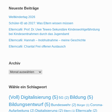
Neueste Beiträge
Weltkindertag 2026
Schüler-ID ab 2027: Was Eltern wissen müssen
Elterncafé: Prof. Dr. Uwe Tewes-Sekundäre Kindeswohlgefährdung
bei Kindesentnahmen durch das Jugendamt
Elterncafé: Hannah – Inobhutnahme – meine Geschichte
Elterncafé: Chantal Frei offener Austausch
Archiv
Archiv
Wähle ein Schlagwort
(Voll) Digitalisierung
(5)
Bildung
(5)
5G
(2)
Bildungsentwurf
(5)
Bundeswehr
(2)
Corona-
Bürger
(1)
Aufarbeitung
(2)
Digitalisierung
(2)
Elterncafe
(2)
Eltern
(1)