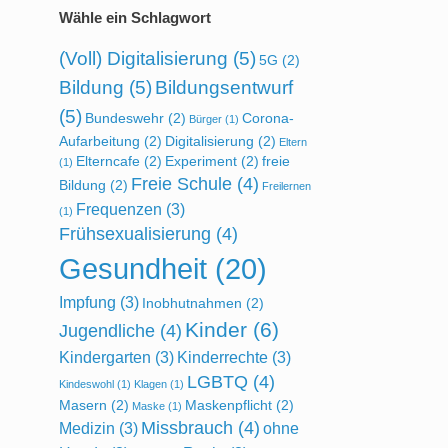
Wähle ein Schlagwort
(Voll) Digitalisierung
(5)
5G
(2)
Bildung
(5)
Bildungsentwurf
(5)
Bundeswehr
(2)
Corona-
Bürger
(1)
Aufarbeitung
(2)
Digitalisierung
(2)
Eltern
Elterncafe
(2)
Experiment
(2)
freie
(1)
Freie Schule
(4)
Bildung
(2)
Freilernen
Frequenzen
(3)
(1)
Frühsexualisierung
(4)
Gesundheit
(20)
Impfung
(3)
Inobhutnahmen
(2)
Kinder
(6)
Jugendliche
(4)
Kindergarten
(3)
Kinderrechte
(3)
LGBTQ
(4)
Kindeswohl
(1)
Klagen
(1)
Masern
(2)
Maskenpflicht
(2)
Maske
(1)
Missbrauch
(4)
Medizin
(3)
ohne