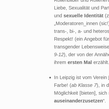
Rollenbilder und Rollene
Liebe, Sexualität und Par
und
sexuelle Identität
(z
„Moderatoren_innen (sic!
trans-, bi-, a- und heter
Respekt! (ein Angebot für
transgender Lebensweise
9-12
), der von der Annä
ihrem
ersten Mal
erzählt
In Leipzig ist vom Verein
Farbe! (
ab Klasse 7
), in
Möglichkeit [bieten], si
auseinanderzusetzen
“.