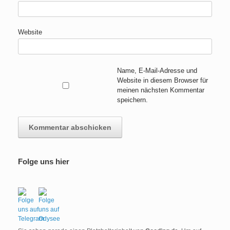
Website
Name, E-Mail-Adresse und
Website in diesem Browser für
meinen nächsten Kommentar
speichern.
A
Folge uns hier
l
t
e
r
n
a
t