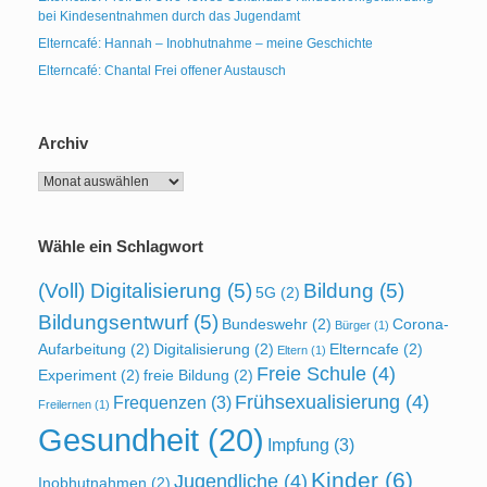
bei Kindesentnahmen durch das Jugendamt
Elterncafé: Hannah – Inobhutnahme – meine Geschichte
Elterncafé: Chantal Frei offener Austausch
Archiv
Archiv
Wähle ein Schlagwort
(Voll) Digitalisierung
(5)
Bildung
(5)
5G
(2)
Bildungsentwurf
(5)
Bundeswehr
(2)
Corona-
Bürger
(1)
Aufarbeitung
(2)
Digitalisierung
(2)
Elterncafe
(2)
Eltern
(1)
Freie Schule
(4)
Experiment
(2)
freie Bildung
(2)
Frühsexualisierung
(4)
Frequenzen
(3)
Freilernen
(1)
Gesundheit
(20)
Impfung
(3)
Kinder
(6)
Jugendliche
(4)
Inobhutnahmen
(2)