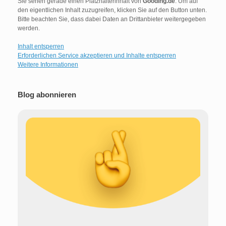
Sie sehen gerade einen Platzhalterinhalt von
Gooding.de
. Um auf
i
den eigentlichen Inhalt zuzugreifen, klicken Sie auf den Button unten.
v
Bitte beachten Sie, dass dabei Daten an Drittanbieter weitergegeben
e
werden.
:
Inhalt entsperren
Erforderlichen Service akzeptieren und Inhalte entsperren
Weitere Informationen
Blog abonnieren