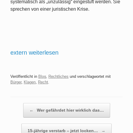
systematisch als „unzulässig“ eingestuft werden. Sie
sprechen von einer juristischen Krise.
extern weiterlesen
Veröffentlicht in
Blog
,
Rechtliches
und verschlagwortet mit
Bürger
,
Klagen
,
Recht
.
Beitragsnavigation
←
Wer gefährdet hier wirklich das…
15-jährige verstarb – jetzt locken…
→