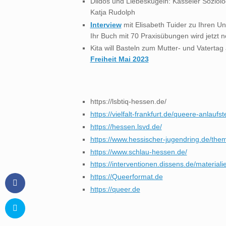
Dildos und Liebeskugeln: Kasseler Soziolo
Katja Rudolph
Interview
mit Elisabeth Tuider zu Ihren Uni
Ihr Buch mit 70 Praxisübungen wird jetzt
Kita will Basteln zum Mutter- und Vatertag
Freiheit Mai 2023
https://lsbtiq-hessen.de/
https://vielfalt-frankfurt.de/queere-anlaufst
https://hessen.lsvd.de/
https://www.hessischer-jugendring.de/theme
https://www.schlau-hessen.de/
https://interventionen.dissens.de/materiali
https://Queerformat.de
https://queer.de