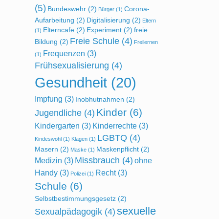
(5)
Bundeswehr
(2)
Corona-
Bürger
(1)
Aufarbeitung
(2)
Digitalisierung
(2)
Eltern
Elterncafe
(2)
Experiment
(2)
freie
(1)
Freie Schule
(4)
Bildung
(2)
Freilernen
Frequenzen
(3)
(1)
Frühsexualisierung
(4)
Gesundheit
(20)
Impfung
(3)
Inobhutnahmen
(2)
Kinder
(6)
Jugendliche
(4)
Kindergarten
(3)
Kinderrechte
(3)
LGBTQ
(4)
Kindeswohl
(1)
Klagen
(1)
Masern
(2)
Maskenpflicht
(2)
Maske
(1)
Missbrauch
(4)
Medizin
(3)
ohne
Handy
(3)
Recht
(3)
Polizei
(1)
Schule
(6)
Selbstbestimmungsgesetz
(2)
sexuelle
Sexualpädagogik
(4)