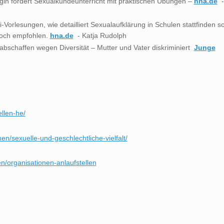
gin fordert Sexualkundeunterricht mit praktischen Übungen –
hna.de
-
-Vorlesungen, wie detailliert Sexualaufklärung in Schulen stattfinden sol
 noch empfohlen.
hna.de
- Katja Rudolph
 abschaffen wegen Diversität – Mutter und Vater diskriminiert
Junge
ellen-he/
n/sexuelle-und-geschlechtliche-vielfalt/
en/organisationen-anlaufstellen