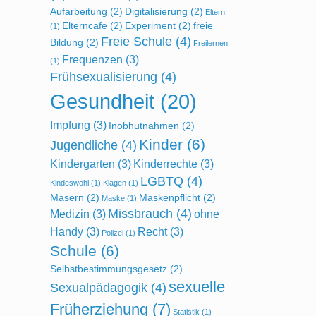
Aufarbeitung
(2)
Digitalisierung
(2)
Eltern
Elterncafe
(2)
Experiment
(2)
freie
(1)
Freie Schule
(4)
Bildung
(2)
Freilernen
Frequenzen
(3)
(1)
Frühsexualisierung
(4)
Gesundheit
(20)
Impfung
(3)
Inobhutnahmen
(2)
Kinder
(6)
Jugendliche
(4)
Kindergarten
(3)
Kinderrechte
(3)
LGBTQ
(4)
Kindeswohl
(1)
Klagen
(1)
Masern
(2)
Maskenpflicht
(2)
Maske
(1)
Missbrauch
(4)
Medizin
(3)
ohne
Handy
(3)
Recht
(3)
Polizei
(1)
Schule
(6)
Selbstbestimmungsgesetz
(2)
sexuelle
Sexualpädagogik
(4)
Früherziehung
(7)
Statistik
(1)