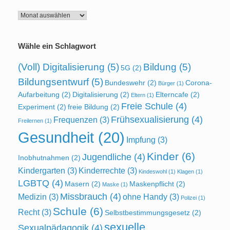
Archiv
Wähle ein Schlagwort
(Voll) Digitalisierung
(5)
Bildung
(5)
5G
(2)
Bildungsentwurf
(5)
Bundeswehr
(2)
Corona-
Bürger
(1)
Aufarbeitung
(2)
Digitalisierung
(2)
Elterncafe
(2)
Eltern
(1)
Freie Schule
(4)
Experiment
(2)
freie Bildung
(2)
Frühsexualisierung
(4)
Frequenzen
(3)
Freilernen
(1)
Gesundheit
(20)
Impfung
(3)
Kinder
(6)
Jugendliche
(4)
Inobhutnahmen
(2)
Kindergarten
(3)
Kinderrechte
(3)
Kindeswohl
(1)
Klagen
(1)
LGBTQ
(4)
Masern
(2)
Maskenpflicht
(2)
Maske
(1)
Missbrauch
(4)
Medizin
(3)
ohne Handy
(3)
Polizei
(1)
Schule
(6)
Recht
(3)
Selbstbestimmungsgesetz
(2)
sexuelle
Sexualpädagogik
(4)