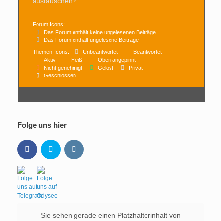
austauschen?
Forum Icons:
Das Forum enthält keine ungelesenen Beiträge
Das Forum enthält ungelesene Beiträge
Themen-Icons:
Unbeantwortet
Beantwortet
Aktiv
Heiß
Oben angepinnt
Nicht genehmigt
Gelöst
Privat
Geschlossen
Folge uns hier
Sie sehen gerade einen Platzhalterinhalt von