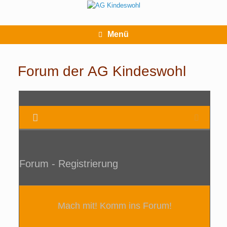
Zum
Inhalt
springen
Menü
Forum der AG Kindeswohl
Forum - Registrierung
Mach mit! Komm ins Forum!