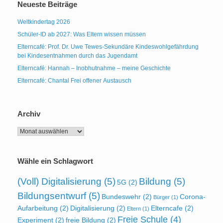
Neueste Beiträge
Weltkindertag 2026
Schüler-ID ab 2027: Was Eltern wissen müssen
Elterncafé: Prof. Dr. Uwe Tewes-Sekundäre Kindeswohlgefährdung
bei Kindesentnahmen durch das Jugendamt
Elterncafé: Hannah – Inobhutnahme – meine Geschichte
Elterncafé: Chantal Frei offener Austausch
Archiv
Archiv
Wähle ein Schlagwort
(Voll) Digitalisierung
(5)
Bildung
(5)
5G
(2)
Bildungsentwurf
(5)
Bundeswehr
(2)
Corona-
Bürger
(1)
Aufarbeitung
(2)
Digitalisierung
(2)
Elterncafe
(2)
Eltern
(1)
Freie Schule
(4)
Experiment
(2)
freie Bildung
(2)