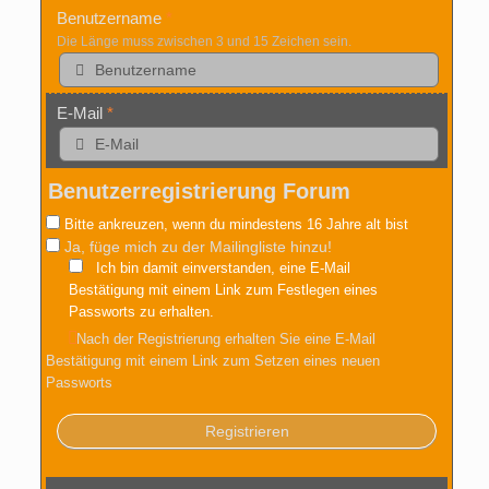
Benutzername
*
Die Länge muss zwischen 3 und 15 Zeichen sein.
E-Mail
*
Benutzerregistrierung Forum
Bitte ankreuzen, wenn du mindestens 16 Jahre alt bist
Ja, füge mich zu der Mailingliste hinzu!
A
Ich bin damit einverstanden, eine E-Mail
l
Bestätigung mit einem Link zum Festlegen eines
t
Passworts zu erhalten.
e
Nach der Registrierung erhalten Sie eine E-Mail
r
Bestätigung mit einem Link zum Setzen eines neuen
n
Passworts
a
t
i
v
e