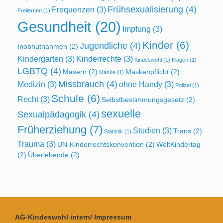
Frühsexualisierung
(4)
Frequenzen
(3)
Freilernen
(1)
Gesundheit
(20)
Impfung
(3)
Kinder
(6)
Jugendliche
(4)
Inobhutnahmen
(2)
Kindergarten
(3)
Kinderrechte
(3)
Kindeswohl
(1)
Klagen
(1)
LGBTQ
(4)
Masern
(2)
Maskenpflicht
(2)
Maske
(1)
Missbrauch
(4)
Medizin
(3)
ohne Handy
(3)
Polizei
(1)
Schule
(6)
Recht
(3)
Selbstbestimmungsgesetz
(2)
sexuelle
Sexualpädagogik
(4)
Früherziehung
(7)
Studien
(3)
Trans
(2)
Statistik
(1)
Trauma
(3)
UN-Kinderrechtskonvention
(2)
WeltKindertag
(2)
Überlebende
(2)
AG-Kindeswohl intern/ Impressum